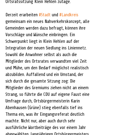
Ortsratssitzung Klein Hehlen zutage.
Derzeit erarbeiten 
#Stadt
 und 
#Landkreis
gemeinsam ein neues Nahverkehrskonzept, alle 
Gemeinden werden dazu befragt, können ihre 
Vorschläge und Wünsche einbringen. Ein 
Schwerpunkt liegt in Klein Hehlen auf der 
Integration der neuen Siedlung ins Liniennetz. 
Sowohl die Anwohner selbst als auch die 
Mitglieder des Ortsrates verwandten viel Zeit 
und Mühe, um den Bedarf möglichst realistisch 
abzubilden. Auffallend und ein Umstand, der 
sich durch die gesamte Sitzung zog: Die 
Mitglieder des Gremiums ziehen nicht an einem 
Strang, so führte die CDU auf eigene Faust eine 
Umfrage durch, Ortsbürgermeisterin Karin 
Abenhausen (Grüne) stieg ebenfalls tief ins 
Thema ein, was ihr Eingangsreferat deutlich 
machte. Nicht nur, aber auch durch sehr 
ausführliche Wortbeiträge des vor einem Jahr 
abgewählten, langjährigen Ortsbürgermeisters 