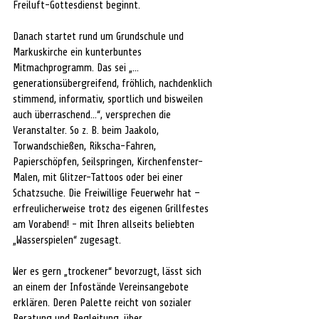
Freiluft-Gottesdienst beginnt.
Danach startet rund um Grundschule und 
Markuskirche ein kunterbuntes 
Mitmachprogramm. Das sei „…
generationsübergreifend, fröhlich, nachdenklich 
stimmend, informativ, sportlich und bisweilen 
auch überraschend…“, versprechen die 
Veranstalter. So z. B. beim Jaakolo, 
Torwandschießen, Rikscha-Fahren, 
Papierschöpfen, Seilspringen, Kirchenfenster-
Malen, mit Glitzer-Tattoos oder bei einer 
Schatzsuche. Die Freiwillige Feuerwehr hat – 
erfreulicherweise trotz des eigenen Grillfestes 
am Vorabend! - mit Ihren allseits beliebten 
„Wasserspielen“ zugesagt.
Wer es gern „trockener“ bevorzugt, lässt sich 
an einem der Infostände Vereinsangebote 
erklären. Deren Palette reicht von sozialer 
Beratung und Begleitung, über 