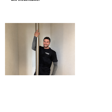
N-Joy-Challenge in Celle: Moderator
rutscht 143 Mal die Feuerwehrstange
runter