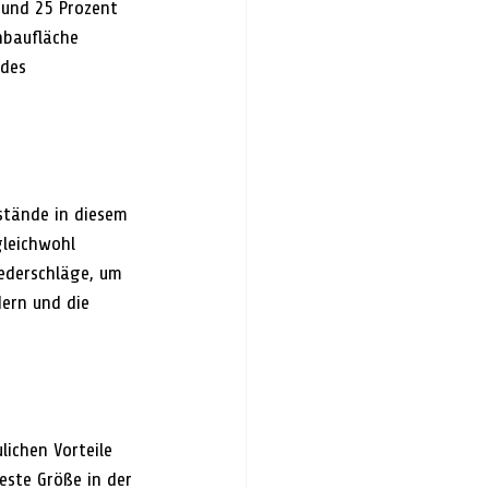
rund 25 Prozent 
nbaufläche 
des 
tände in diesem 
leichwohl 
ederschläge, um 
ern und die 
ichen Vorteile 
este Größe in der 