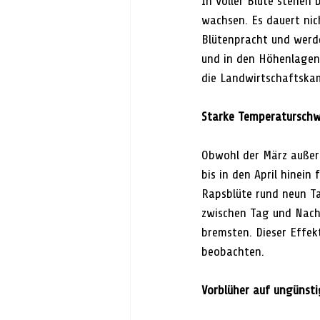
In voller Blüte stehen
wachsen. Es dauert nich
Blütenpracht und werde
und in den Höhenlagen w
die Landwirtschaftskam
Starke Temperatursch
Obwohl der März außer
bis in den April hinein
Rapsblüte rund neun T
zwischen Tag und Nacht
bremsten. Dieser Effek
beobachten.
Vorblüher auf ungünst