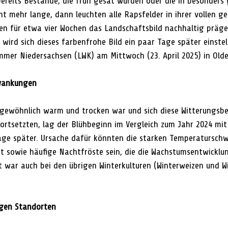
 bereits Bestände, die früh gesät wurden oder die in besonders
t mehr lange, dann leuchten alle Rapsfelder in ihrer vollen ge
n für etwa vier Wochen das Landschaftsbild nachhaltig präge
ird sich dieses farbenfrohe Bild ein paar Tage später einstelle
mer Niedersachsen (LWK) am Mittwoch (23. April 2025) in Old
wankungen
gewöhnlich warm und trocken war und sich diese Witterungsb
 fortsetzten, lag der Blühbeginn im Vergleich zum Jahr 2024 mit
age später. Ursache dafür könnten die starken Temperatursc
 sowie häufige Nachtfröste sein, die die Wachstumsentwicklu
t war auch bei den übrigen Winterkulturen (Winterweizen und Wi
igen Standorten