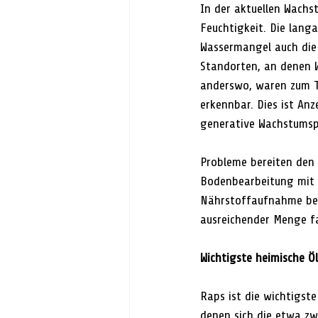
In der aktuellen Wach
Feuchtigkeit. Die lang
Wassermangel auch die 
Standorten, an denen W
anderswo, waren zum Te
erkennbar. Dies ist Anz
generative Wachstumsp
Probleme bereiten den 
Bodenbearbeitung mit P
Nährstoffaufnahme beei
ausreichender Menge fa
Wichtigste heimische Ö
Raps ist die wichtigste
denen sich die etwa zw