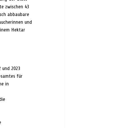
te zwischen 43 
isch abbaubare 
raucherinnen und 
einem Hektar 
 und 2023 
esamtes für 
e in 
 
die 
e 