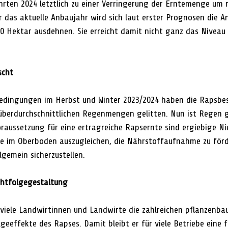
hrten 2024 letztlich zu einer Verringerung der Erntemenge um 
r das aktuelle Anbaujahr wird sich laut erster Prognosen die A
0 Hektar ausdehnen. Sie erreicht damit nicht ganz das Niveau 
scht
edingungen im Herbst und Winter 2023/2024 haben die Rapsbes
überdurchschnittlichen Regenmengen gelitten. Nun ist Regen g
raussetzung für eine ertragreiche Rapsernte sind ergiebige Ni
ite im Oberboden auszugleichen, die Nährstoffaufnahme zu förd
lgemein sicherzustellen.
chtfolgegestaltung
viele Landwirtinnen und Landwirte die zahlreichen pflanzenbaul
geeffekte des Rapses. Damit bleibt er für viele Betriebe eine f