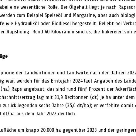
abei eine wesentliche Rolle. Der Ölgehalt liegt je nach Rapssor
 werden zum Beispiel Speiseöl und Margarine, aber auch biolog
e wie Hydrauliköl oder Biodiesel hergestellt. Beliebt bei Verb
der Rapshonig. Rund 40 Kilogramm sind es, die Imkereien von 
räge
horie der Landwirtinnen und Landwirte nach den Jahren 2022
fig war, wurden für das Erntejahr 2024 laut Angaben des Land
r (ha) Raps angebaut, das sind rund fünf Prozent der Ackerfläch
chschnittsertrag lag mit 31,9 Dezitonnen (dt) je ha unter dem
 zurückliegenden sechs Jahre (35,6 dt/ha); er verfehlte damit 
9 dt/ha aus dem Jahr 2022 deutlich. 
ufläche um knapp 20.000 ha gegenüber 2023 und der geringer