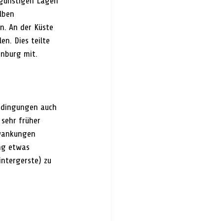
 günstigen Lagen 
lben 
n. An der Küste 
n. Dies teilte 
enburg mit.
edingungen auch 
 sehr früher 
hwankungen 
ng etwas 
ntergerste) zu 