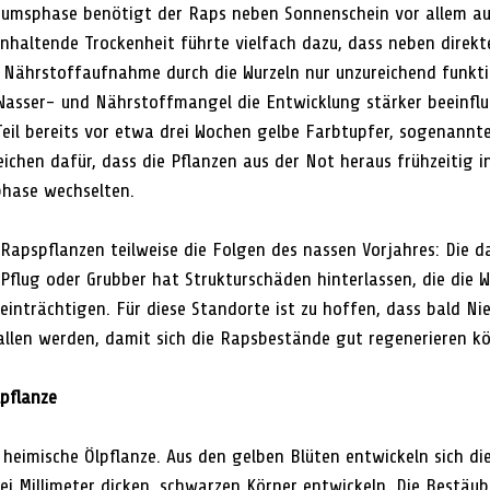
stumsphase benötigt der Raps neben Sonnenschein vor allem au
anhaltende Trockenheit führte vielfach dazu, dass neben direk
Nährstoffaufnahme durch die Wurzeln nur unzureichend funktio
asser- und Nährstoffmangel die Entwicklung stärker beeinflus
il bereits vor etwa drei Wochen gelbe Farbtupfer, sogenannte
eichen dafür, dass die Pflanzen aus der Not heraus frühzeitig i
hase wechselten.
Rapspflanzen teilweise die Folgen des nassen Vorjahres: Die d
flug oder Grubber hat Strukturschäden hinterlassen, die die 
nträchtigen. Für diese Standorte ist zu hoffen, dass bald Nie
llen werden, damit sich die Rapsbestände gut regenerieren k
lpflanze
 heimische Ölpflanze. Aus den gelben Blüten entwickeln sich die
ei Millimeter dicken, schwarzen Körner entwickeln. Die Bestäub