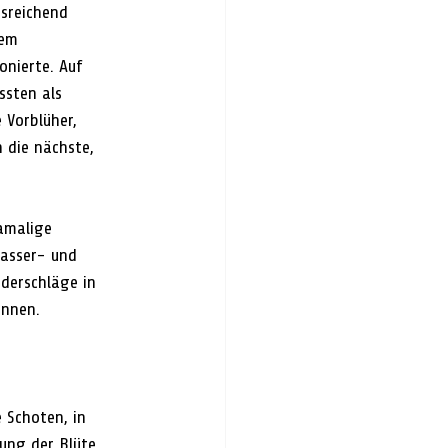
sreichend 
tem 
nierte. Auf 
sten als 
 Vorblüher, 
n die nächste, 
amalige 
Wasser- und 
derschläge in 
önnen.
 Schoten, in 
ung der Blüte 