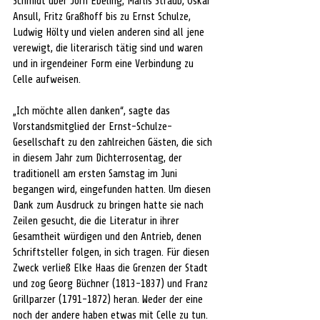
Schmidt über Jörn Ebeling, Marlis Straub, Oskar 
Ansull, Fritz Graßhoff bis zu Ernst Schulze, 
Ludwig Hölty und vielen anderen sind all jene 
verewigt, die literarisch tätig sind und waren 
und in irgendeiner Form eine Verbindung zu 
Celle aufweisen. 
„Ich möchte allen danken“, sagte das 
Vorstandsmitglied der Ernst-Schulze-
Gesellschaft zu den zahlreichen Gästen, die sich 
in diesem Jahr zum Dichterrosentag, der 
traditionell am ersten Samstag im Juni 
begangen wird, eingefunden hatten. Um diesen 
Dank zum Ausdruck zu bringen hatte sie nach 
Zeilen gesucht, die die Literatur in ihrer 
Gesamtheit würdigen und den Antrieb, denen 
Schriftsteller folgen, in sich tragen. Für diesen 
Zweck verließ Elke Haas die Grenzen der Stadt 
und zog Georg Büchner (1813-1837) und Franz 
Grillparzer (1791-1872) heran. Weder der eine 
noch der andere haben etwas mit Celle zu tun. 