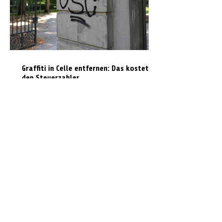
Graffiti in Celle entfernen: Das kostet es
den Steuerzahler