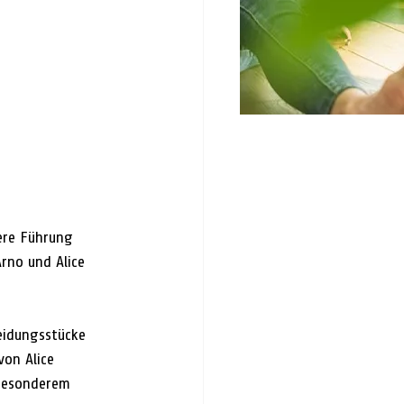
ere Führung 
rno und Alice 
eidungsstücke 
on Alice 
 besonderem 