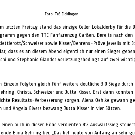
Foto: TuS Eicklingen
letzten Freitag stand das einzige Celler Lokalderby für die 
ogramm gegen den TTC Fanfarenzug Garßen. Bereits nach den 
ettierott/Schweizer sowie Kisser/Behrens-Pröve jeweils mit 3:0
klar, dass es an diesem Abend eigentlich nur einen Sieger gebe
schi und Stephanie Glander verletzungsbedingt auf zwei wichti
Einzeln folgten gleich fünf weitere deutliche 3:0 Siege durch 
Gehring, Christa Schweizer und Jutta Kisser. Erst dann konnten
ichte Resultats-Verbesserung sorgen. Alena Oehlke gewann ge
n und Angela Elvers bezwang Jutta Kisser in vier Sätzen. 
 einen auch in dieser Höhe verdienten 8:2 Auswärtssieg steuer
ende Elina Gehring bei. „Das lief heute von Anfang an sehr gut