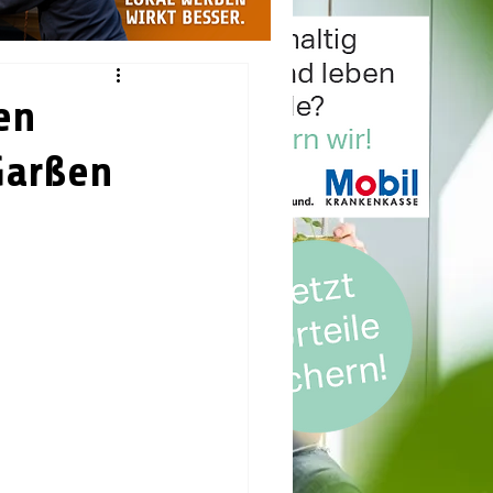
en
Garßen