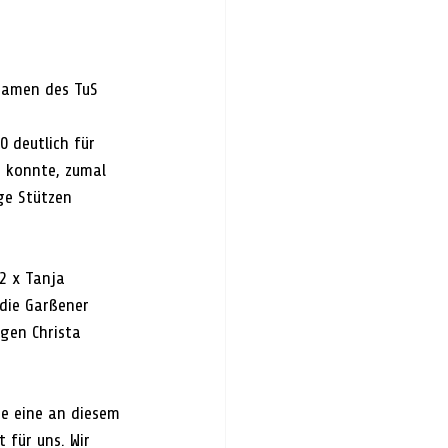
Damen des TuS 
 deutlich für 
n konnte, zumal 
ge Stützen 
2 x Tanja 
 die Garßener 
gen Christa 
te eine an diesem 
 für uns. Wir 