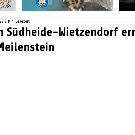
022
2 Min. Lesezeit
n Südheide-Wietzendorf err
Meilenstein