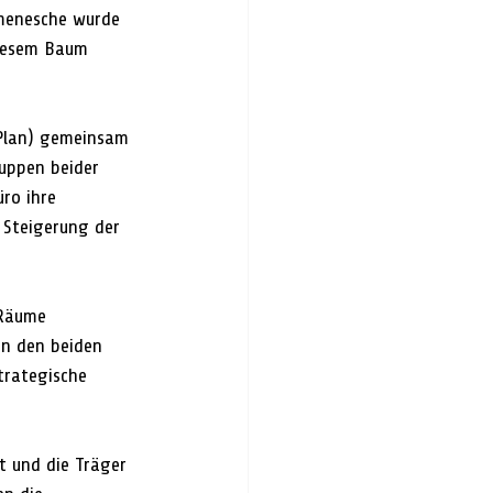
umenesche wurde 
diesem Baum 
Plan) gemeinsam 
uppen beider 
ro ihre 
d Steigerung der 
 Räume 
n den beiden 
trategische 
 und die Träger 