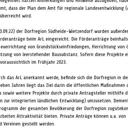
Gelegenheit hatten Anmerkungen und Hinweise abzugeben, habe
mt, dass der Plan dem Amt für regionale Landesentwicklung (A
überreicht wird. 
0.09.22) der Dorfregion Südheide-Wietzendorf wurden außerde
deranträge beim ArL eingereicht. Die Förderanträge beinhalte
euerrichtung von Grundstückseinfriedungen, Herrichtung von ö
tzung von leerstehender Bausubstanz. Sofern diese Projekte e
 voraussichtlich im Frühjahr 2023. 
ch das ArL anerkannt werde, befinde sich die Dorfregion in d
eben Jahren liegt das Ziel darin die öffentlichen Maßnahmen 
 sowie weitere Projekte durch private Antragsteller mithilfe 
n zur integrierten ländlichen Entwicklung) umzusetzen. Dement
programm der gesamten Bevölkerung der Dorfregion zugutek
rbeiten Attraktivität bieten. Private Anträge können u.a. von 
 Vereinen gestellt werden. 