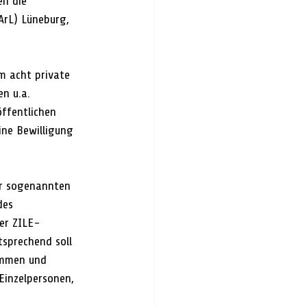
n die 
rL) Lüneburg, 
m acht private 
n u.a. 
ffentlichen 
ine Bewilligung 
er sogenannten 
des 
der ZILE-
sprechend soll 
ommen und 
Einzelpersonen, 