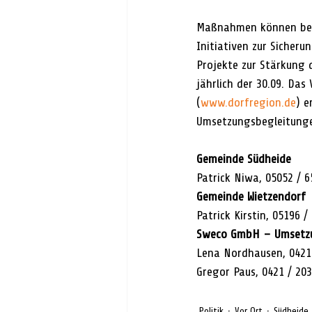
Maßnahmen können beis
Initiativen zur Sicher
Projekte zur Stärkung 
jährlich der 30.09. Da
(
www.dorfregion.de
) e
Umsetzungsbegleitung
Gemeinde Südheide
Patrick Niwa, 05052 / 6
Gemeinde Wietzendorf
Patrick Kirstin, 05196 /
Sweco GmbH – Umsetz
Lena Nordhausen, 0421 
Gregor Paus, 0421 / 203
Politik
Vor Ort
Südheide