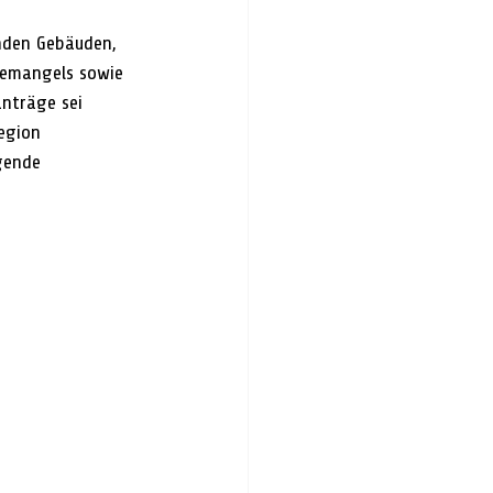
nden Gebäuden, 
temangels sowie 
nträge sei 
egion 
gende 