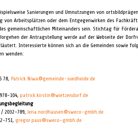
pielsweise Sanierungen und Umnutzungen von ortsbildpräge
ung von Arbeitsplätzen oder dem Entgegenwirken des Fachkräf
des gemeinschaftlichen Miteinanders sein. Stichtag für Fördera
s Vorgehen der Antragstellung werde auf der Webseite der Dorfr
rläutert. Interessierte können sich an die Gemeinden sowie fol
en wenden:
5 78, 
Patrick.Niwa@gemeinde-suedheide.de
 978-104, 
patrick.kirstin@wietzendorf.de
ungsbegleitung
/ 2032-789, 
lena.nordhausen@sweco-gmbh.de
2-751, 
gregor.paus@sweco-gmbh.de