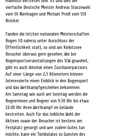
männlich vertreten sein. Es sind dies der 
vierfache Deutsche Meister Andreas Staszewski 
vom SV Nienhagen und Michael Prieß vom SSV 
Bröckel. 
Fanden die letzten nationalen Meisterschaften 
Bogen 3D nahezu unter Ausschluss der 
Öffentlichkeit statt, so sind am Kiebitzsee 
Besucher überaus gern gesehen. Wie bei 
Bogensportveranstaltungen des SCW gewohnt, 
gibt es auch diesmal einen Zuschauerparcours. 
Auf einer Länge von 2,5 Kilometern können 
Interessierte einen Einblick in den Bogensport 
und das Wettkampfgeschehen bekommen. 
Am Samstag wie auch am Sonntag werden die 
Bognerinnen und Bogner von 9.30 Uhr bis etwa 
16.00 Uhr ihren Wettkampf im Gelände 
bestreiten. Auch für das leibliche Wohl der 
Aktiven sowie der Besucher ist bestens am 
Festplatz gesorgt und wer zudem Gutes tun 
möchte, kann ein Tombolalos zu Gunsten des 