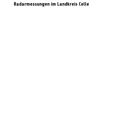
Radarmessungen im Landkreis Celle
Volvo prallt gegen Laterne