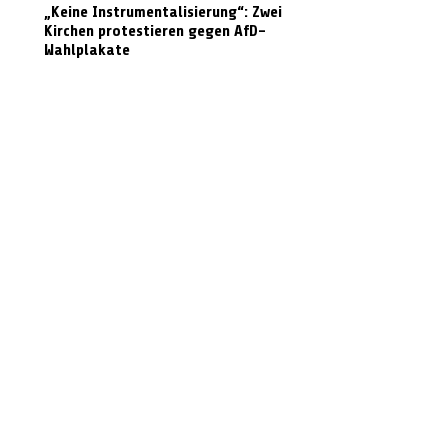
„Keine Instrumentalisierung“: Zwei
Kirchen protestieren gegen AfD-
Wahlplakate
Graffiti in Celle entfernen: Das kostet es
den Steuerzahler