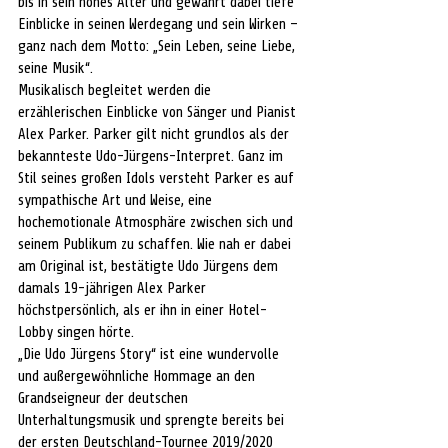
bis in sein hohes Alter und gewährt dabei tiefe 
Einblicke in seinen Werdegang und sein Wirken – 
ganz nach dem Motto: „Sein Leben, seine Liebe, 
seine Musik“.
Musikalisch begleitet werden die 
erzählerischen Einblicke von Sänger und Pianist 
Alex Parker. Parker gilt nicht grundlos als der 
bekannteste Udo-Jürgens-Interpret. Ganz im 
Stil seines großen Idols versteht Parker es auf 
sympathische Art und Weise, eine 
hochemotionale Atmosphäre zwischen sich und 
seinem Publikum zu schaffen. Wie nah er dabei 
am Original ist, bestätigte Udo Jürgens dem 
damals 19-jährigen Alex Parker 
höchstpersönlich, als er ihn in einer Hotel-
Lobby singen hörte.
„Die Udo Jürgens Story“ ist eine wundervolle 
und außergewöhnliche Hommage an den 
Grandseigneur der deutschen 
Unterhaltungsmusik und sprengte bereits bei 
der ersten Deutschland-Tournee 2019/2020 