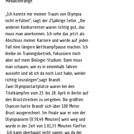
Medaillenränge.
„Ich konnte mir meinen Traum von Olympia 
nicht erfüllen“, sagt der 25jährige Celler. „Die 
anderen Konkurrenten waren richtig gut, das 
muss man anerkennen. Ich sehe das jetzt als 
Abschluss meiner Karriere und werde auf jeden 
Fall eine längere Wettkampfpause machen. Ich 
bleibe im Trainingsbetrieb, fokussiere mich 
aber auf mein Biologie-Studium. Dann muss 
man schauen, wie es in eineinhalb Jahren 
aussieht und ob ich da noch Lust habe, wieder 
richtig loszulegen“,sagt Brandt.
Zwei Olympiastartplätze waren bei den 
Titelkämpfen vom 25. bis 28. April in Berlin auf 
den Bruststrecken zu vergeben. Die größten 
Chancen hatte Brandt sich über 100 Meter 
Brust ausgerechnet. Im Finale war er von der 
Olympianorm (0:59,49 Minuten) weit weg und 
wurde in der Zeit von 1:01,35 Minuten Fünfter. 
„Ich kann überhaupt nicht sagen, wo da der 