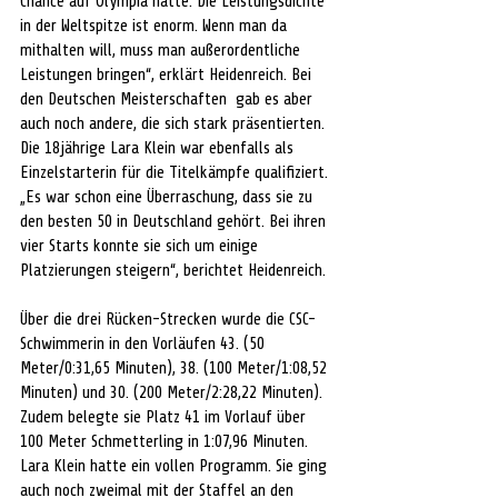
Chance auf Olympia hatte. Die Leistungsdichte 
in der Weltspitze ist enorm. Wenn man da 
mithalten will, muss man außerordentliche 
Leistungen bringen“, erklärt Heidenreich. Bei 
den Deutschen Meisterschaften  gab es aber 
auch noch andere, die sich stark präsentierten. 
Die 18jährige Lara Klein war ebenfalls als 
Einzelstarterin für die Titelkämpfe qualifiziert. 
„Es war schon eine Überraschung, dass sie zu 
den besten 50 in Deutschland gehört. Bei ihren 
vier Starts konnte sie sich um einige 
Platzierungen steigern“, berichtet Heidenreich.
Über die drei Rücken-Strecken wurde die CSC-
Schwimmerin in den Vorläufen 43. (50 
Meter/0:31,65 Minuten), 38. (100 Meter/1:08,52 
Minuten) und 30. (200 Meter/2:28,22 Minuten). 
Zudem belegte sie Platz 41 im Vorlauf über 
100 Meter Schmetterling in 1:07,96 Minuten. 
Lara Klein hatte ein vollen Programm. Sie ging 
auch noch zweimal mit der Staffel an den 