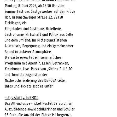
CELLE/EICKLINGEN. Der DEHOGA Celle lädt am 
Montag, 8. Juni 2026, ab 18:30 Uhr zum 
Sommerfest des Gastgewerbes auf den Pröve 
Hof, Braunschweiger Straße 22, 29358 
Eicklingen, ein.
Eingeladen sind Gäste aus Hotellerie, 
Gastronomie, Wirtschaft und Politik aus Celle 
und dem Umland. Im Mittelpunkt stehen 
Austausch, Begegnung und ein gemeinsamer 
Abend in lockerer Atmosphäre.
Die Gäste erwartet ein sommerliches 
Programm mit Aperitif, Essen, Getränken, 
Kleinkunst, Live-Musik von „Sitting Bull“, DJ 
und Tombola zugunsten der 
Nachwuchsförderung des DEHOGA Celle.
Infos und Tickets gibt es unter:
https://bit.ly/4uKF81J
Das All-inclusive-Ticket kostet 69 Euro, für 
Auszubildende sowie Schülerinnen und Schüler 
35 Euro. Die Anzahl der Plätze ist begrenzt.