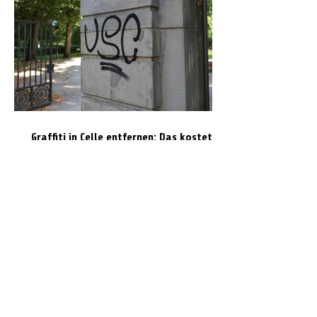
Graffiti in Celle entfernen: Das kostet es
den Steuerzahler