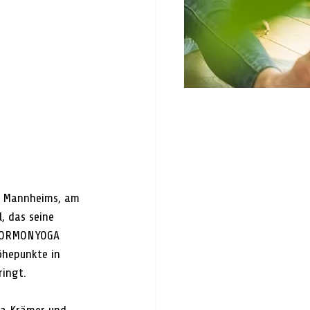
n Mannheims, am 
, das seine 
 HORMONYOGA 
öhepunkte in 
ringt.