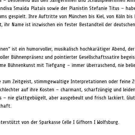
 – bestehend aus den Sängerinnen und Schauspielerinnen Ann
ndiva Smaida Platais sowie der Pianistin Stefanie Titus – habe
ums gespielt. Ihre Auftritte von München bis Kiel, von Köln bis
, ihr Name ist inzwischen ein fester Bestandteil der deutschen
nen“ ist ein humorvoller, musikalisch hochkarätiger Abend, der
ler Bühnenpräsenz und pointierter Gesellschaftssatire begeis
ame Bühnenkunst mit Tiefgang – immer überraschend, nie belie
 zum Zeitgeist, stimmgewaltige Interpretationen oder feine Z
hlechter auf ihre Kosten – charmant, scharfzüngig und leiden
– nie glattgebügelt, aber ausgebeult und frisch lackiert. Glut
chaft.
erstützt von der Sparkasse Celle I Gifhorn I Wolfsburg.