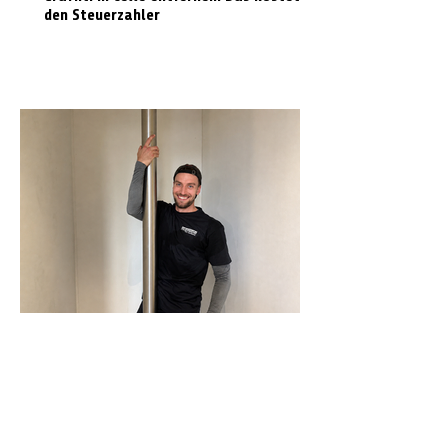
den Steuerzahler
N-Joy-Challenge in Celle: Moderator
rutscht 143 Mal die Feuerwehrstange
runter