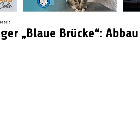
sezeit
ger „Blaue Brücke“: Abba