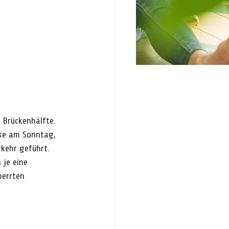
 Brückenhälfte. 
cke am Sonntag, 
rkehr geführt.
je eine 
perrten 