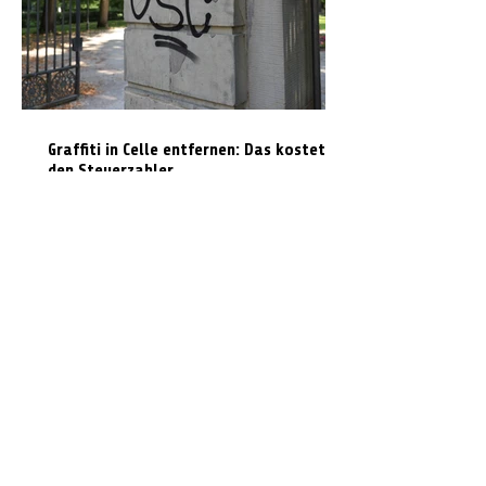
Graffiti in Celle entfernen: Das kostet es
den Steuerzahler