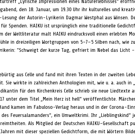
urtreff „Lyrische Impressionen eines Naturerlebnisses“ eröffne
abend, den 18. Januar, um 19.30 Uhr ihr kulturelles und kreati
esung der Autorin-Lyrikerin Dagmar Westphal aus Winsen. Der 
 für Spenden. HAIKU ist ursprünglich eine traditionelle Gedich
rm der Weltliteratur malt HAIKU eindrucksvoll einen erlebten M
hle in dreizeiligen Wortgruppen von 5–7–5 Silben nach, wie zu
yrikerin: "Schweigt der kurze Tag, gefriert im Nebel das Licht 
bürtig aus Celle und fand mit ihren Texten in der zweiten Leb
t. Sie wirkte in zahlreichen Anthologien mit, wie u. a. auch in „
ädikantin für den Kirchenkreis Celle schrieb sie neue Liedtexte 
2017 unter dem Titel „Mein Herz ist hell“ veröffentlichte. Märch
 Hand kamen im Fabuloso-Verlag heraus und in der Corona-Eins
 des Feuersalamanders“, ein Umweltkrimi. Ihr „Lieblingskind“ je
ereimtheiten. Als Mitglied der Deutschen HAIKU-Gesellschaft pu
0 Jahren mit dieser speziellen Gedichtform, die mit Wörtern Bilde