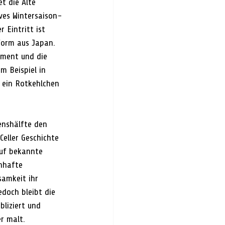
t die Alte 
ves Wintersaison-
Eintritt ist 
tform aus Japan. 
oment und die 
m Beispiel in 
- ein Rotkehlchen 
enshälfte den 
Celler Geschichte 
auf bekannte 
enhafte 
amkeit ihr 
doch bleibt die 
bliziert und 
r malt. 