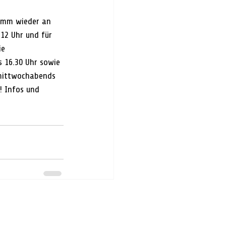
amm wieder an 
12 Uhr und für 
ie 
 16.30 Uhr sowie 
 mittwochabends 
! Infos und 