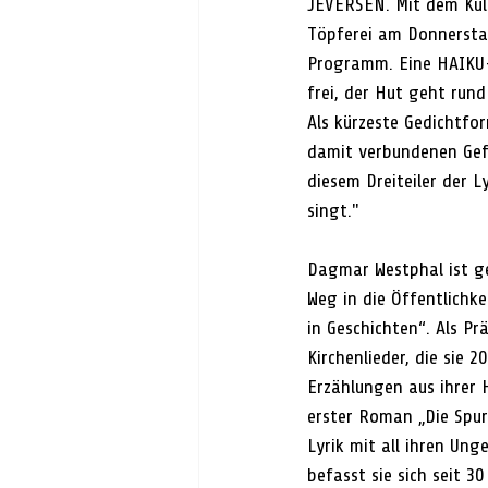
JEVERSEN. Mit dem Kult
Töpferei am Donnerstag
Programm. Eine HAIKU-L
frei, der Hut geht rund
Als kürzeste Gedichtfo
damit verbundenen Gefü
diesem Dreiteiler der L
singt." 
Dagmar Westphal ist ge
Weg in die Öffentlichkei
in Geschichten“. Als Pr
Kirchenlieder, die sie 
Erzählungen aus ihrer
erster Roman „Die Spur
Lyrik mit all ihren Ung
befasst sie sich seit 3