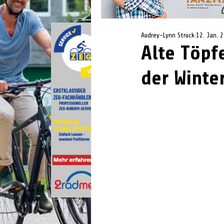
Audrey-Lynn Struck
12. Jan. 
Alte Töpf
der Winte