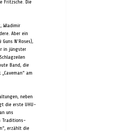
 Fritzsche. Die 
 Wladimir 
ere. Aber ein 
& Guns N’Roses), 
 in jüngster 
Schlagzeilen 
bute Band, die 
ück „Caveman“ am 
altungen, neben 
gt die erste UHU-
 an uns 
n Traditions-
“, erzählt die 