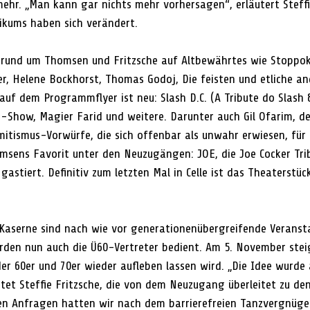
mehr. „Man kann gar nichts mehr vorhersagen“, erläutert Steffie
ikums haben sich verändert.
 rund um Thomsen und Fritzsche auf Altbewährtes wie Stoppok,
er, Helene Bockhorst, Thomas Godoj, Die feisten und etliche and
auf dem Programmflyer ist neu: Slash D.C. (A Tribute do Slash 
-Show, Magier Farid und weitere. Darunter auch Gil Ofarim, der
mitismus-Vorwürfe, die sich offenbar als unwahr erwiesen, für 
msens Favorit unter den Neuzugängen: JOE, die Joe Cocker Tri
 gastiert. Definitiv zum letzten Mal in Celle ist das Theaterst
Kaserne sind nach wie vor generationenübergreifende Veranst
den nun auch die Ü60-Vertreter bedient. Am 5. November stei
der 60er und 70er wieder aufleben lassen wird. „Die Idee wurde
tet Steffie Fritzsche, die von dem Neuzugang überleitet zu de
en Anfragen hatten wir nach dem barrierefreien Tanzvergnügen