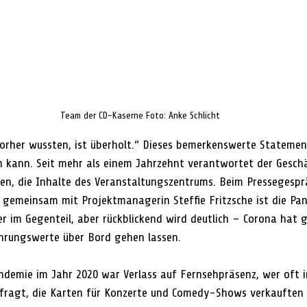
Team der CD-Kaserne Foto: Anke Schlicht
 vorher wussten, ist überholt.“ Dieses bemerkenswerte Statem
en kann. Seit mehr als einem Jahrzehnt verantwortet der Geschä
en, die Inhalte des Veranstaltungszentrums. Beim Pressegesp
gemeinsam mit Projektmanagerin Steffie Fritzsche ist die Pa
er im Gegenteil, aber rückblickend wird deutlich – Corona hat 
hrungswerte über Bord gehen lassen. 
demie im Jahr 2020 war Verlass auf Fernsehpräsenz, wer oft 
ragt, die Karten für Konzerte und Comedy-Shows verkauften si