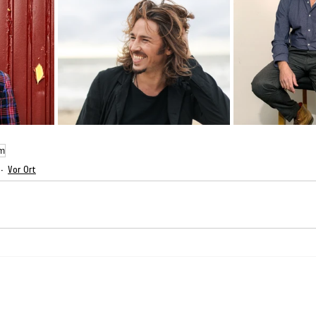
m
Vor Ort