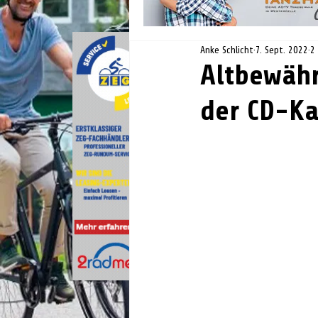
Anke Schlicht
7. Sept. 2022
2
Altbewähr
der CD-K