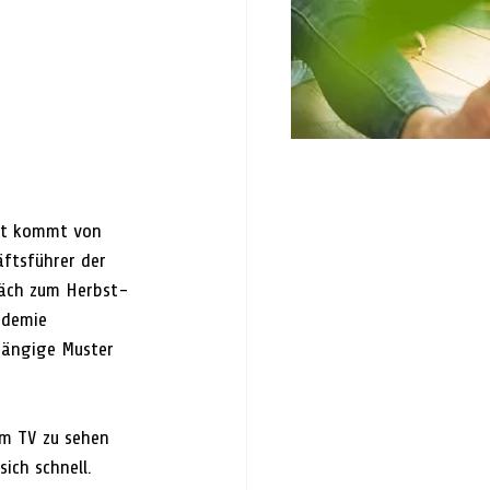
ent kommt von 
ftsführer der 
räch zum Herbst-
ndemie 
gängige Muster 
im TV zu sehen 
ch schnell. 