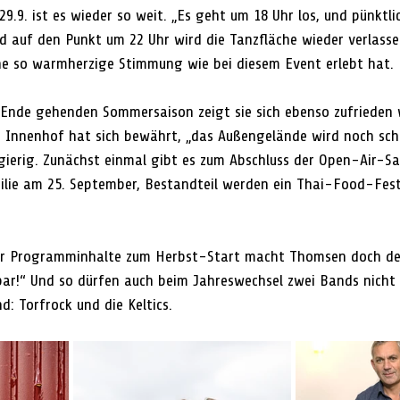
.9. ist es wieder so weit. „Es geht um 18 Uhr los, und pünktli
d auf den Punkt um 22 Uhr wird die Tanzfläche wieder verlassen
eine so warmherzige Stimmung wie bei diesem Event erlebt hat. 
 Ende gehenden Sommersaison zeigt sie sich ebenso zufrieden 
 Innenhof hat sich bewährt, „das Außengelände wird noch sch
ierig. Zunächst einmal gibt es zum Abschluss der Open-Air-Sa
ilie am 25. September, Bestandteil werden ein Thai-Food-Fest
der Programminhalte zum Herbst-Start macht Thomsen doch deu
bar!“ Und so dürfen auch beim Jahreswechsel zwei Bands nicht f
nd: Torfrock und die Keltics. 