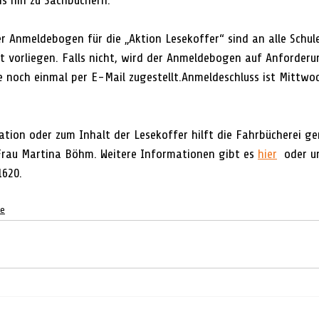
is hin zu Sachbüchern.
r Anmeldebogen für die „Aktion Lesekoffer“ sind an alle Schul
t vorliegen. Falls nicht, wird der Anmeldebogen auf Anforderu
e noch einmal per E-Mail zugestellt.Anmeldeschluss ist Mittwoc
tion oder zum Inhalt der Lesekoffer hilft die Fahrbücherei ger
 Frau Martina Böhm.
Weitere Informationen gibt es 
hier
  oder u
620.
le