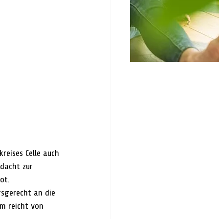
eises Celle auch 
edacht zur 
ot.
sgerecht an die 
um reicht von 