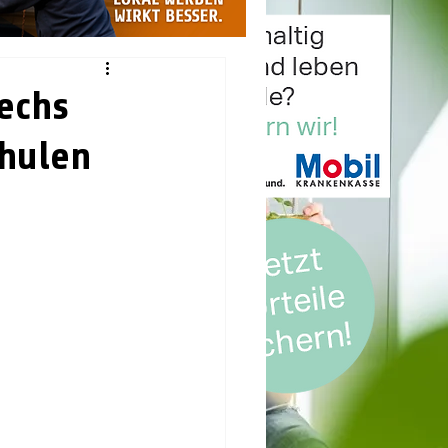
Sechs
chulen