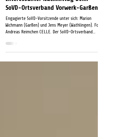
Künstliche Intelligenz als Thema:
Interessanter Nachmittag beim
SoVD-Ortsverband Vorwerk-Garßen
Engagierte SoVD-Vorsitzende unter sich: Marion
Wichmann (Garßen) und Jens Meyer (Wathlingen). Foto:
Andreas Reimchen CELLE. Der SoVD-Ortsverband
Garßen-Vorwerk lädt regelmäßig zu interessanten
Info-Nachmittagen ein, auf denen kompetente
Referenten bei Kaffee und Kuchen über aktuelle
gesellschaftliche Themen informieren. Beim
gestrigen Treffen begrüßte die engagierte
Vereinsvorsitzende Marion Wichmann rund 40
Mitglieder und Gäste im Celler Golfrestaurant. Als
Referent konnte J