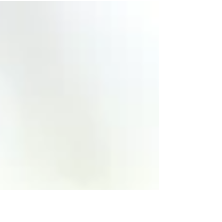
Intelligenz hatte SoVD-Kreisfrauensprecherin Karin
Schoon am 18. Oktober 2025 in den 4G-Park
Wathlingen eingeladen. 21 interessierte Mitglieder aus
verschiedenen Ortsverbänden folgten der Einladung
und erlebten einen lebendigen Vortrag, der sich
besonders an Einsteiger und Ehrenamtliche richtete.
Nach einer kurzen Begrüßung und einer Stärkung mit
Kaffee, Kuchen und belegten Broten überg