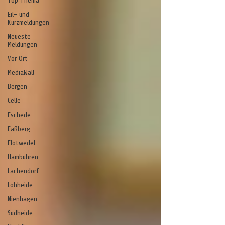
Top Thema
Eil- und
Kurzmeldungen
Neueste
Meldungen
Vor Ort
MediaWall
Bergen
Celle
Eschede
Faßberg
Flotwedel
Hambühren
Lachendorf
Lohheide
Nienhagen
Südheide