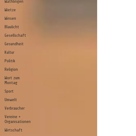
Wathlingen
Wietze
Winsen
Blaulicht
Gesellschaft
Gesundheit
Kultur
Politik
Religion
Wort zum
Montag
Sport
Umwelt
Verbraucher
Vereine +
Organisationen
Wirtschaft