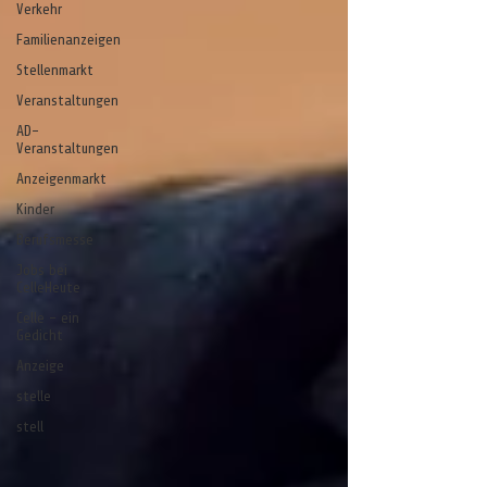
Verkehr
Familienanzeigen
Stellenmarkt
Veranstaltungen
AD-
Veranstaltungen
Anzeigenmarkt
Kinder
Berufsmesse
Jobs bei
CelleHeute
Celle - ein
Gedicht
Anzeige
stelle
stell