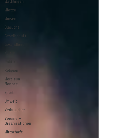
Wathlingen
Wietze
Winsen
Blaulicht
Gesellschaft
Gesundheit
Kultur
Politik
Religion
Wort zum
Montag
Sport
Umwelt
Verbraucher
Vereine +
Organisationen
Wirtschaft