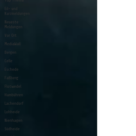
Top Thema
Eil- und
Kurzmeldungen
Neueste
Meldungen
Vor Ort
MediaWall
Bergen
Celle
Eschede
Faßberg
Flotwedel
Hambühren
Lachendorf
Lohheide
Nienhagen
Südheide