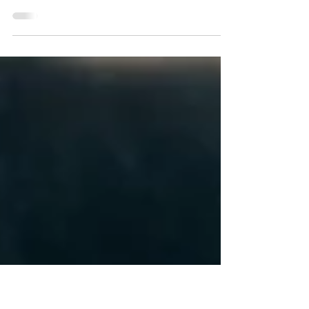
HAMBÜHREN. „Bevor ich sterbe, möchte ich erleben,
dass der Täter seine gerechte Strafe bekommt“,
sagte Hans von Möhlmann immer wieder....