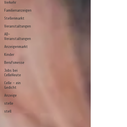
Verkehr
Familienanzeigen
Stellenmarkt
Veranstaltungen
AD-
Veranstaltungen
Anzeigenmarkt
Kinder
Berufsmesse
Jobs bei
CelleHeute
Celle - ein
Gedicht
Anzeige
stelle
stell