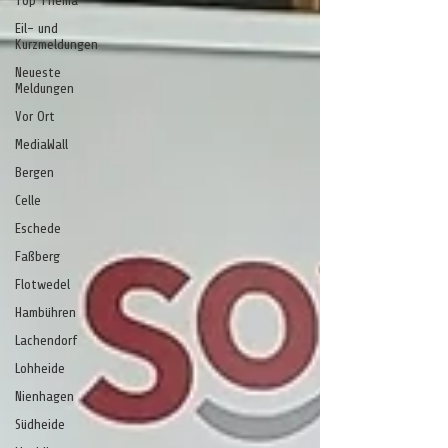
Top Thema
Eil- und
Kurzmeldungen
Neueste
Meldungen
Vor Ort
MediaWall
Bergen
Celle
Eschede
Faßberg
Flotwedel
Hambühren
Lachendorf
Lohheide
Nienhagen
Südheide