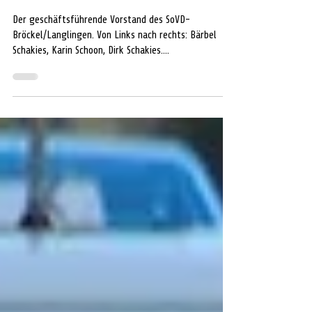
über Hilfen für ein selbstbestimmtes
Leben zu Hause
Der geschäftsführende Vorstand des SoVD-
Bröckel/Langlingen. Von Links nach rechts: Bärbel
Schakies, Karin Schoon, Dirk Schakies.
BRÖCKEL/LANGLINGEN. Wie kann ein selbstständiges
Leben in den eigenen vier Wänden auch bei
Pflegebedürftigkeit möglichst lange erhalten
bleiben? Welche Unterstützung gibt es im Alltag und
welche finanziellen Leistungen stehen Betroffenen
zu? Antworten auf diese und weitere Fragen erhalten
Interessierte bei einer Informationsveranstaltung des
SoVD-Or