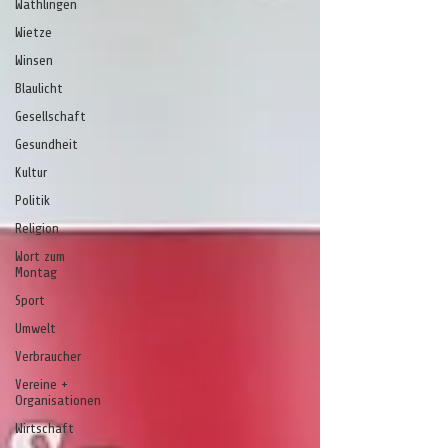
Wathlingen
Wietze
Winsen
Blaulicht
Gesellschaft
Gesundheit
Kultur
Politik
Religion
Wort zum
Montag
Sport
Umwelt
Verbraucher
Vereine +
Organisationen
Wirtschaft