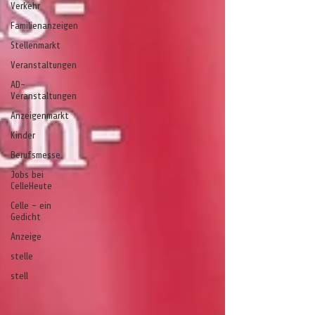
Verkehr
Familienanzeigen
Stellenmarkt
Veranstaltungen
AD-
Veranstaltungen
Anzeigenmarkt
Kinder
Berufsmesse
Jobs bei
CelleHeute
Celle - ein
Gedicht
Anzeige
stelle
stell