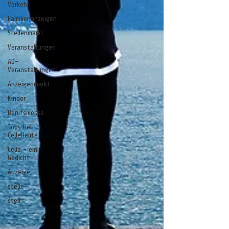
Verkehr
Familienanzeigen
Stellenmarkt
Veranstaltungen
AD-
Veranstaltungen
Anzeigenmarkt
Kinder
Berufsmesse
Jobs bei
CelleHeute
Celle - ein
Gedicht
Anzeige
stelle
stell