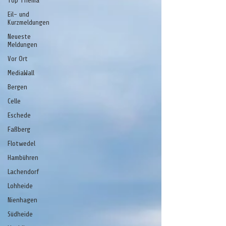
Top Thema
Eil- und
Kurzmeldungen
Neueste
Meldungen
Vor Ort
MediaWall
Bergen
Celle
Eschede
Faßberg
Flotwedel
Hambühren
Lachendorf
Lohheide
Nienhagen
Südheide